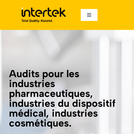
Skip
to
Toggle
content
Navigation
À propos
Audits
Audités
Audits pour les
industries
Auditeurs
pharmaceutiques,
industries du dispositif
Français
médical, industries
cosmétiques.
English