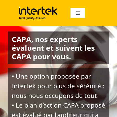
Skip
to
content
Toggle
Navigation
À propos
CAPA, nos experts
Audits
évaluent et suivent les
CAPA pour vous.
Audités
• Une option proposée par
Auditeurs
Intertek pour plus de sérénité :
nous nous occupons de tout
Français
• Le plan d’action CAPA proposé
English
est évalué par l’auditeur qui a