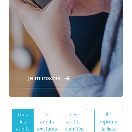
Je m’inscris
Tous
Les
Les
les
audits
audits
Imprimer
audits
existants
planifiés
la liste