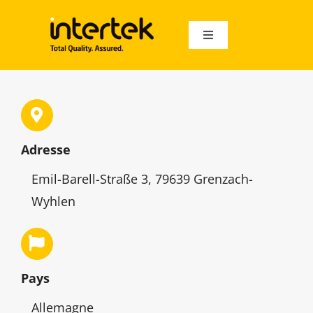
Skip
to
Toggle
content
Navigation
À propos
Audits
Adresse
Audités
Emil-Barell-Straße 3, 79639 Grenzach-
Wyhlen
Auditeurs
Français
Pays
English
Allemagne